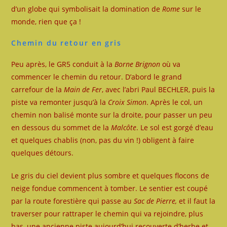
d’un globe qui symbolisait la domination de
Rome
sur le
monde, rien que ça !
Chemin du retour en gris
Peu après, le GR5 conduit à la
Borne Brignon
où va
commencer le chemin du retour. D’abord le grand
carrefour de la
Main de Fer
, avec l’abri Paul BECHLER, puis la
piste va remonter jusqu’à la
Croix Simon
. Après le col, un
chemin non balisé monte sur la droite, pour passer un peu
en dessous du sommet de la
Malcôte
. Le sol est gorgé d’eau
et quelques chablis (non, pas du vin !) obligent à faire
quelques détours.
Le gris du ciel devient plus sombre et quelques flocons de
neige fondue commencent à tomber. Le sentier est coupé
par la route forestière qui passe au
Sac de Pierre,
et il faut la
traverser pour rattraper le chemin qui va rejoindre, plus
bas, une ancienne piste aujourd’hui recouverte d’herbe et