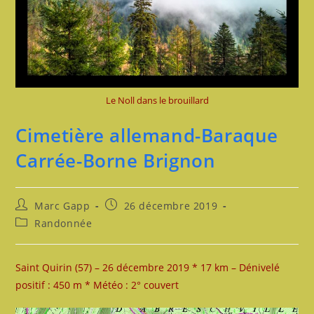
Le Noll dans le brouillard
Cimetière allemand-Baraque
Carrée-Borne Brignon
Auteur/autrice
Publication
Marc Gapp
26 décembre 2019
de
publiée :
Post
Randonnée
la
category:
publication :
Saint Quirin (57) – 26 décembre 2019 * 17 km – Dénivelé
positif : 450 m * Météo : 2° couvert