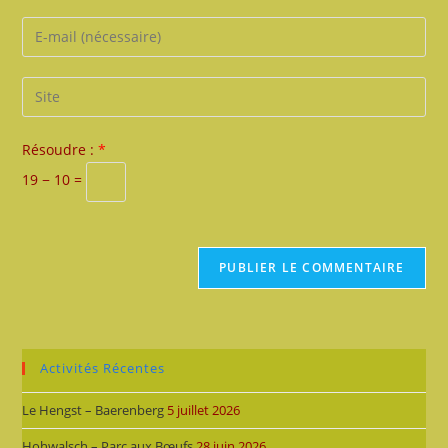
name
Enter
or
your
username
email
Saisir
to
address
l’URL
comment
to
de
Résoudre :
*
comment
votre
19 − 10 =
site
(facultatif)
Activités Récentes
Le Hengst – Baerenberg
5 juillet 2026
Hohwalsch – Parc aux Bœufs
28 juin 2026