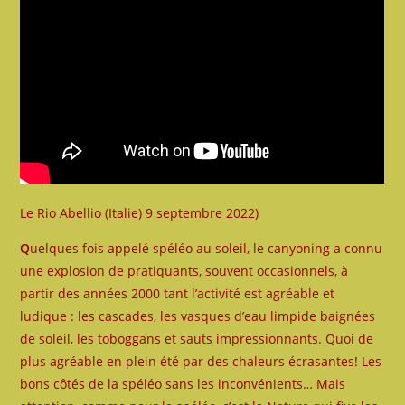
Le Rio Abellio (Italie) 9 septembre 2022)
Q
uelques fois appelé spéléo au soleil, le canyoning a connu
une explosion de pratiquants, souvent occasionnels, à
partir des années 2000 tant l’activité est agréable et
ludique : les cascades, les vasques d’eau limpide baignées
de soleil, les toboggans et sauts impressionnants. Quoi de
plus agréable en plein été par des chaleurs écrasantes! Les
bons côtés de la spéléo sans les inconvénients… Mais