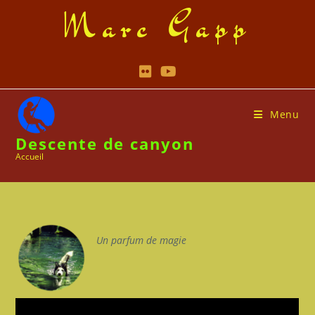
Skip
Marc Gapp
to
content
Menu
Descente de canyon
Accueil
Un parfum de magie