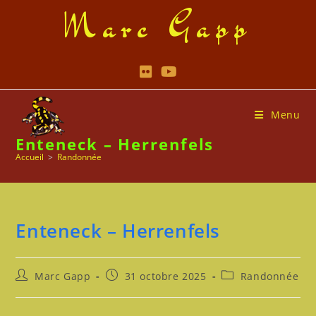
Skip
Marc Gapp
to
content
Menu
Enteneck – Herrenfels
Accueil
>
Randonnée
Enteneck – Herrenfels
Auteur/autrice
Publication
Post
Marc Gapp
31 octobre 2025
Randonnée
de
publiée :
category:
la
publication :