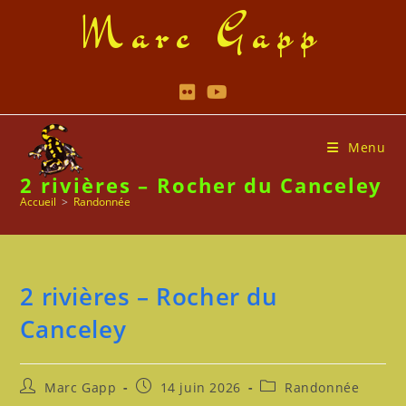
Skip
Marc Gapp
to
content
Menu
2 rivières – Rocher du Canceley
Accueil
>
Randonnée
2 rivières – Rocher du
Canceley
Auteur/autrice
Publication
Post
Marc Gapp
14 juin 2026
Randonnée
de
publiée :
category: