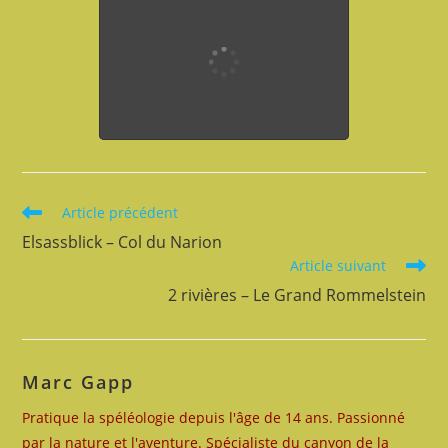
Read
Article précédent
more
Elsassblick – Col du Narion
articles
Article suivant
2 rivières – Le Grand Rommelstein
Marc Gapp
Pratique la spéléologie depuis l'âge de 14 ans. Passionné
par la nature et l'aventure. Spécialiste du canyon de la