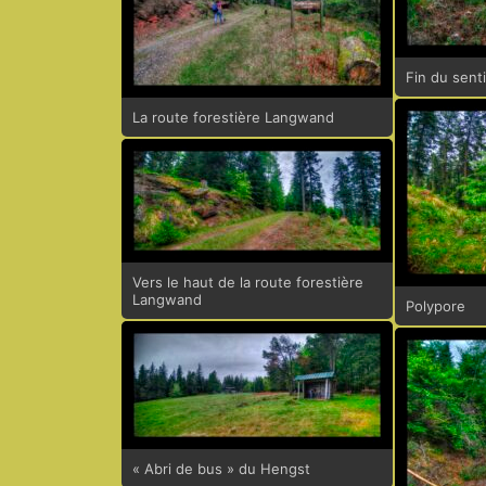
Fin du sent
La route forestière Langwand
Vers le haut de la route forestière
Langwand
Polypore
« Abri de bus » du Hengst