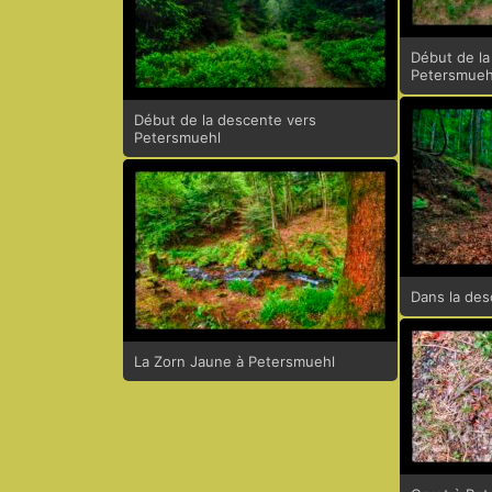
Début de la
Petersmueh
Début de la descente vers
Petersmuehl
Dans la des
La Zorn Jaune à Petersmuehl