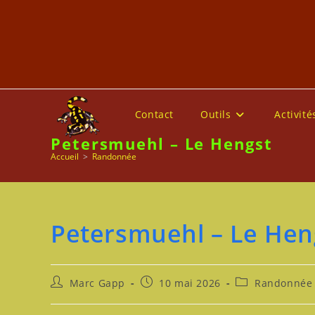
Skip
to
content
Contact
Outils
Activité
Petersmuehl – Le Hengst
Accueil
>
Randonnée
Petersmuehl – Le Hen
Auteur/autrice
Publication
Post
Marc Gapp
10 mai 2026
Randonnée
de
publiée :
category:
la