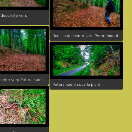
 descente vers
l
Dans la descente vers Petersmuehl
cente vers Petersmuehl
Petersmuehl sous la pluie