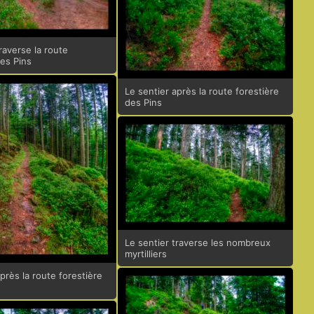
raverse la route
des Pins
Le sentier après la route forestière
des Pins
Le sentier traverse les nombreux
myrtilliers
près la route forestière