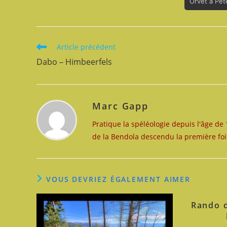
Orvet à Pe
Read
Article précédent
more
Dabo – Himbeerfels
articles
Marc Gapp
Pratique la spéléologie depuis l'âge de 
de la Bendola descendu la première foi
VOUS DEVRIEZ ÉGALEMENT AIMER
Rando d