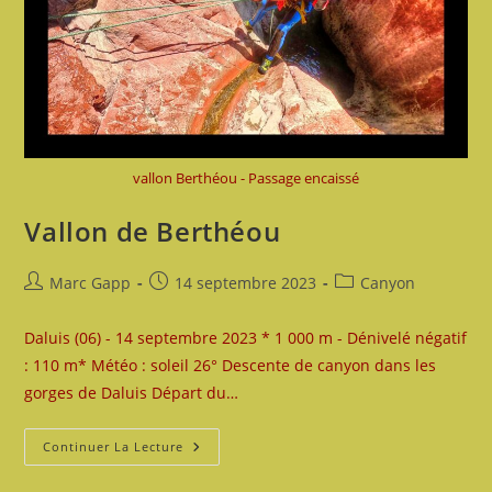
vallon Berthéou - Passage encaissé
Vallon de Berthéou
Auteur/autrice
Publication
Post
Marc Gapp
14 septembre 2023
Canyon
de
publiée :
category:
la
Daluis (06) - 14 septembre 2023 * 1 000 m - Dénivelé négatif
publication :
: 110 m* Météo : soleil 26° Descente de canyon dans les
gorges de Daluis Départ du…
Vallon
Continuer La Lecture
De
Berthéou