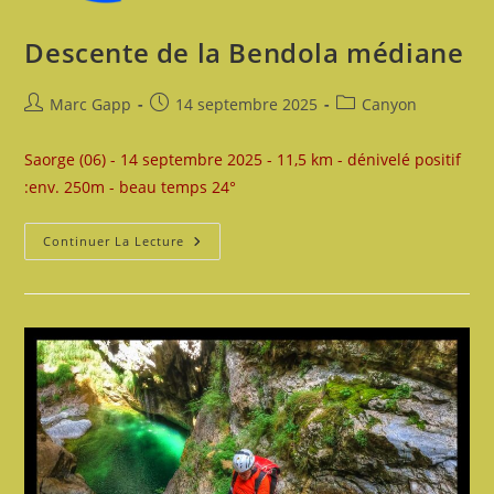
Descente de la Bendola médiane
Auteur/autrice
Publication
Post
Marc Gapp
14 septembre 2025
Canyon
de
publiée :
category:
la
Saorge (06) - 14 septembre 2025 - 11,5 km - dénivelé positif
publication :
:env. 250m - beau temps 24°
Descente
Continuer La Lecture
De
La
Bendola
Médiane