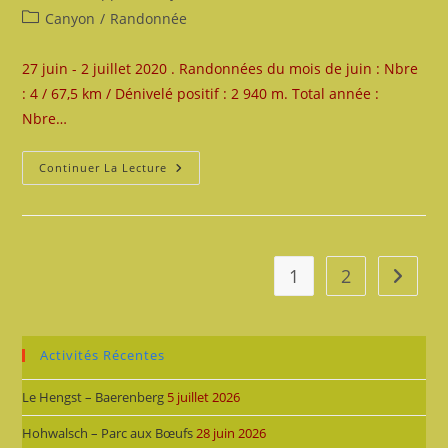
de
publiée :
Post
Canyon
/
Randonnée
la
category:
publication :
27 juin - 2 juillet 2020 . Randonnées du mois de juin : Nbre
: 4 / 67,5 km / Dénivelé positif : 2 940 m. Total année :
Nbre…
Rando-
Continuer La Lecture
Bivouacs-
Descente
De
La
Bendola
2020
1
2
Aller à 
Activités Récentes
Le Hengst – Baerenberg
5 juillet 2026
Hohwalsch – Parc aux Bœufs
28 juin 2026