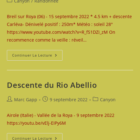
Post
Canyon
/
Randonnée
la
category:
publication :
Breil sur Roya (06) - 15 septembre 2022 * 4.5 km + descente
Carléva- Dénivelé positif : 250m* Météo : soleil 28°
https://www.youtube.com/watch?v=R_fS1DZi_zM On
recommence comme la veille : réveil…
Descente
Continuer La Lecture
De
La
Carléva
Inférieure
Descente du Rio Abellio
Auteur/autrice
Publication
Post
Marc Gapp
9 septembre 2022
Canyon
de
publiée :
category:
la
Airole (Italie) - Vallée de la Roya - 9 septembre 2022
publication :
https://youtu.be/vElj-EIPy6M
Descente
Continuer La Lecture