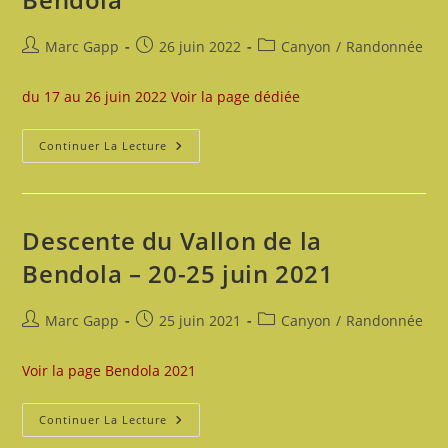
Auteur/autrice
Publication
Post
Marc Gapp
26 juin 2022
Canyon
/
Randonnée
de
publiée :
category:
la
du 17 au 26 juin 2022 Voir la page dédiée
publication :
Descente
Continuer La Lecture
Du
Canyon
De
La
Bendola
Descente du Vallon de la
Bendola – 20-25 juin 2021
Auteur/autrice
Publication
Post
Marc Gapp
25 juin 2021
Canyon
/
Randonnée
de
publiée :
category:
la
Voir la page Bendola 2021
publication :
Descente
Continuer La Lecture
Du
Vallon