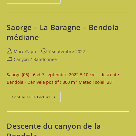
Du
Rio
Abellio
Saorge – La Baragne – Bendola
médiane
Auteur/autrice
Publication
Marc Gapp
7 septembre 2022
de
publiée :
Post
Canyon
/
Randonnée
la
category:
publication :
Saorge (06) - 6 et 7 septembre 2022 * 10 km + descente
Bendola - Dénivelé positif : 800 m* Météo : soleil 28°
Saorge
Continuer La Lecture
–
La
Baragne
–
Bendola
Médiane
Descente du canyon de la
Bendola