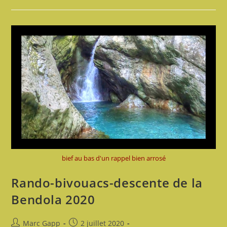
De
La
Bendola
–
20-
25
Juin
2021
bief au bas d'un rappel bien arrosé
Rando-bivouacs-descente de la
Bendola 2020
Auteur/autrice
Publication
Marc Gapp
2 juillet 2020