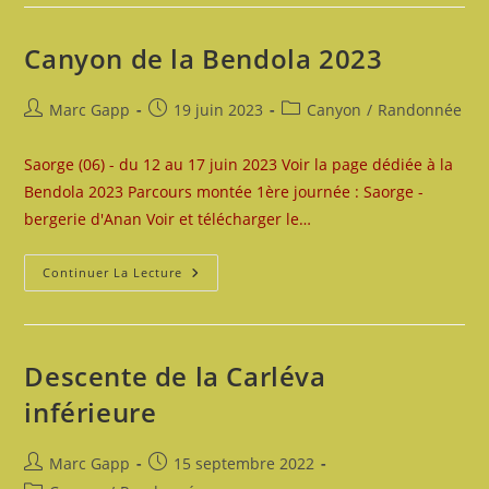
Canyon de la Bendola 2023
Auteur/autrice
Publication
Post
Marc Gapp
19 juin 2023
Canyon
/
Randonnée
de
publiée :
category:
la
Saorge (06) - du 12 au 17 juin 2023 Voir la page dédiée à la
publication :
Bendola 2023 Parcours montée 1ère journée : Saorge -
bergerie d'Anan Voir et télécharger le…
Canyon
Continuer La Lecture
De
La
Bendola
2023
Descente de la Carléva
inférieure
Auteur/autrice
Publication
Marc Gapp
15 septembre 2022
de
publiée :