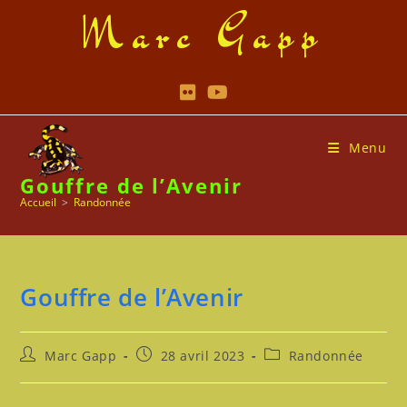
Skip
Marc Gapp
to
content
Menu
Gouffre de l’Avenir
Accueil
>
Randonnée
Gouffre de l’Avenir
Auteur/autrice
Publication
Post
Marc Gapp
28 avril 2023
Randonnée
de
publiée :
category:
la
publication :