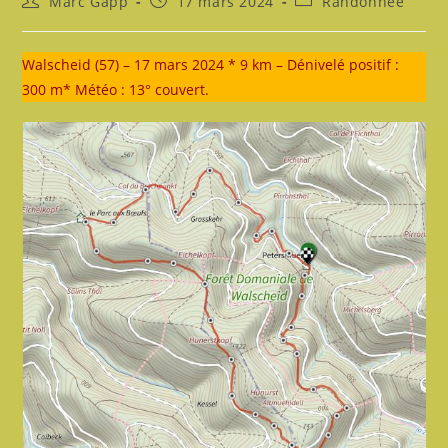
Marc Gapp
17 mars 2024
Randonnée
de
publiée :
category:
la
publication :
Walscheid (57) – 17 mars 2024 * 9 km – Dénivelé positif :
300 m* Météo : 13° couvert.