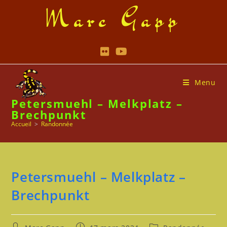
Skip
Marc Gapp
to
content
Menu
Petersmuehl – Melkplatz –
Brechpunkt
Accueil
>
Randonnée
Petersmuehl – Melkplatz –
Brechpunkt
Auteur/autrice
Publication
Post