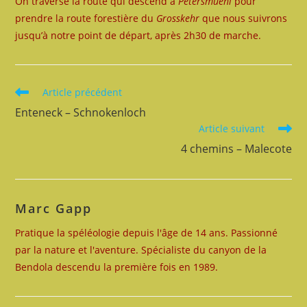
On traverse la route qui descend à
Petersmuehl
pour
prendre la route forestière du
Grosskehr
que nous suivrons
jusqu’à notre point de départ, après 2h30 de marche.
Read
Article précédent
more
Enteneck – Schnokenloch
articles
Article suivant
4 chemins – Malecote
Marc Gapp
Pratique la spéléologie depuis l'âge de 14 ans. Passionné
par la nature et l'aventure. Spécialiste du canyon de la
Bendola descendu la première fois en 1989.