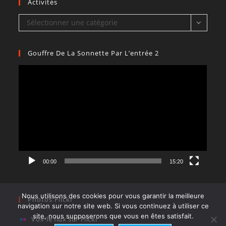
Activités
Activités
Sélectionner une catégorie
Gouffre De La Sonnette Par L’entrée 2
Lecteur
vidéo
00:00
15:20
Nous utilisons des cookies pour vous garantir la meilleure
Photos Flickr
navigation sur notre site web. Si vous continuez à utiliser ce
site, nous supposerons que vous en êtes satisfait.
Voir le flux sur Flickr