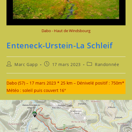
Dabo - Haut de Windsbourg
Enteneck-Urstein-La Schleif
Auteur/autrice
Publication
Post
Marc Gapp
17 mars 2023
Randonnée
de
publiée :
category:
la
publication :
Dabo (57) – 17 mars 2023 * 25 km – Dénivelé positif : 750m*
Météo : soleil puis couvert 16°