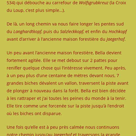
534) qui débouche au carrefour de
Wolfsgrubkreuz
(la Croix
du Loup, c’est plus simple…).
De là, un long chemin va nous faire longer les pentes sud
du
Langhardtkopf
, puis du
Salzleckkopf
, et enfin du
Hochkopf
avant d’arriver à l’ancienne maison forestière du
Jaegerhof
.
Un peu avant l’ancienne maison forestière, Bella devient
fortement agitée. Elle se met debout sur 2 pattes pour
renifler quelque chose qui l’intéresse vivement. Peu après,
à un peu plus d’une centaine de mètres devant nous, 7
grandes biches dévalent un vallon, traversent la piste avant
de plonger à nouveau dans la forêt. Bella est bien décidée
à les rattraper et j’ai toutes les peines du monde à la tenir.
Elle tire comme une forcenée sur la piste jusqu’à l’endroit
où les biches ont disparue.
Une fois qu’elle est à peu près calmée nous continuons
notre chemin jusqu’au
Jaegerhof
et traversons la grande