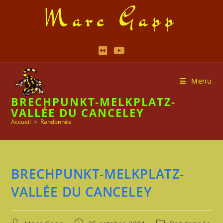
Skip
Marc Gapp
to
content
Menu
BRECHPUNKT-MELKPLATZ-
VALLÉE DU CANCELEY
Accueil
>
Randonnée
BRECHPUNKT-MELKPLATZ-
VALLÉE DU CANCELEY
Auteur/autrice
Publication
Post