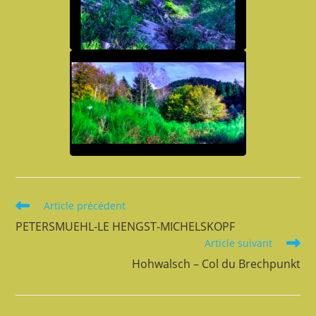
Read
Article précédent
more
PETERSMUEHL-LE HENGST-MICHELSKOPF
articles
Article suivant
Hohwalsch – Col du Brechpunkt