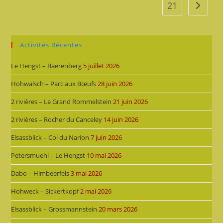
21
Aller à 
Activités Récentes
Le Hengst – Baerenberg
5 juillet 2026
Hohwalsch – Parc aux Bœufs
28 juin 2026
2 rivières – Le Grand Rommelstein
21 juin 2026
2 rivières – Rocher du Canceley
14 juin 2026
Elsassblick – Col du Narion
7 juin 2026
Petersmuehl – Le Hengst
10 mai 2026
Dabo – Himbeerfels
3 mai 2026
Hohweck – Sickertkopf
2 mai 2026
Elsassblick – Grossmannstein
20 mars 2026