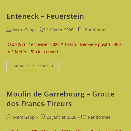
Enteneck – Feuerstein
Auteur/autrice
Publication
Post
Marc Gapp
1 février 2026
Randonnée
de
publiée :
category:
la
Dabo (57) - 1er février 2026 * 14 km - Dénivelé positif : 400
publication :
m * Météo : 5° ciel couvert
Enteneck
Continuer La Lecture
–
Feuerstein
Moulin de Garrebourg – Grotte
des Francs-Tireurs
Auteur/autrice
Publication
Post
Marc Gapp
23 janvier 2026
Randonnée
de
publiée :
category:
la