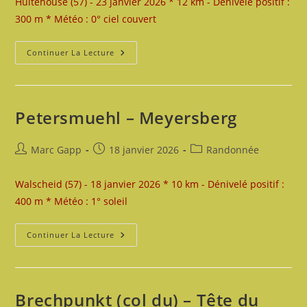
Hultehouse (57) - 23 janvier 2026 * 12 km - Dénivelé positif :
publication :
300 m * Météo : 0° ciel couvert
Moulin
Continuer La Lecture
De
Garrebourg
–
Grotte
Des
Francs-
Petersmuehl – Meyersberg
Tireurs
Auteur/autrice
Publication
Post
Marc Gapp
18 janvier 2026
Randonnée
de
publiée :
category:
la
Walscheid (57) - 18 janvier 2026 * 10 km - Dénivelé positif :
publication :
400 m * Météo : 1° soleil
Petersmuehl
Continuer La Lecture
–
Meyersberg
Brechpunkt (col du) – Tête du