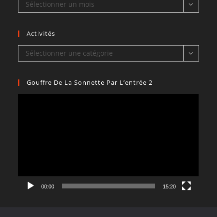
Archives
Sélectionner un mois
Activités
Activités
Sélectionner une catégorie
Gouffre De La Sonnette Par L’entrée 2
Lecteur
vidéo
00:00
15:20