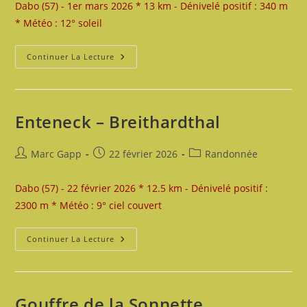
Dabo (57) - 1er mars 2026 * 13 km - Dénivelé positif : 340 m
publication :
* Météo : 12° soleil
Enteneck
Continuer La Lecture
–
Ludwigsberg
Enteneck – Breithardthal
Auteur/autrice
Publication
Post
Marc Gapp
22 février 2026
Randonnée
de
publiée :
category:
la
Dabo (57) - 22 février 2026 * 12.5 km - Dénivelé positif :
publication :
2300 m * Météo : 9° ciel couvert
Enteneck
Continuer La Lecture
–
Breithardthal
Gouffre de la Sonnette