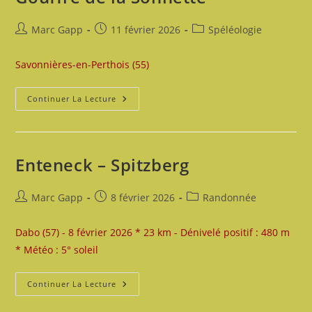
Auteur/autrice
Publication
Post
Marc Gapp
11 février 2026
Spéléologie
de
publiée :
category:
la
Savonnières-en-Perthois (55)
publication :
Gouffre
Continuer La Lecture
De
La
Sonnette
Enteneck – Spitzberg
Auteur/autrice
Publication
Post
Marc Gapp
8 février 2026
Randonnée
de
publiée :
category:
la
Dabo (57) - 8 février 2026 * 23 km - Dénivelé positif : 480 m
publication :
* Météo : 5° soleil
Enteneck
Continuer La Lecture
–
Spitzberg