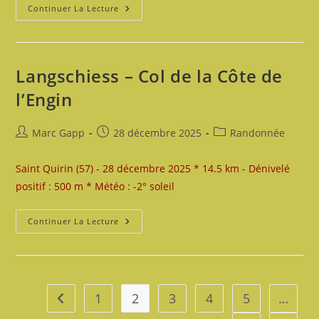
Koepfel
Continuer La Lecture
–
Le
Hohwalsch
Langschiess – Col de la Côte de
l’Engin
Auteur/autrice
Publication
Post
Marc Gapp
28 décembre 2025
Randonnée
de
publiée :
category:
la
Saint Quirin (57) - 28 décembre 2025 * 14.5 km - Dénivelé
publication :
positif : 500 m * Météo : -2° soleil
Langschiess
Continuer La Lecture
–
Col
De
La
Côte
De
L’Engin
1
2
3
4
5
…
Go to the previous page