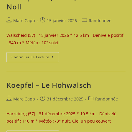
Noll
Auteur/autrice
Publication
Post
Marc Gapp
15 janvier 2026
Randonnée
de
publiée :
category:
la
Walscheid (57) - 15 janvier 2026 * 12.5 km - Dénivelé positif
publication :
: 340 m * Météo : 10° soleil
Brechpunkt
Continuer La Lecture
(col
Du)
–
Tête
Du
Noll
Koepfel – Le Hohwalsch
Auteur/autrice
Publication
Post
Marc Gapp
31 décembre 2025
Randonnée
de
publiée :
category:
la
Harreberg (57) - 31 décembre 2025 * 10.5 km - Dénivelé
publication :
positif : 110 m * Météo : -3° nuit. Ciel un peu couvert