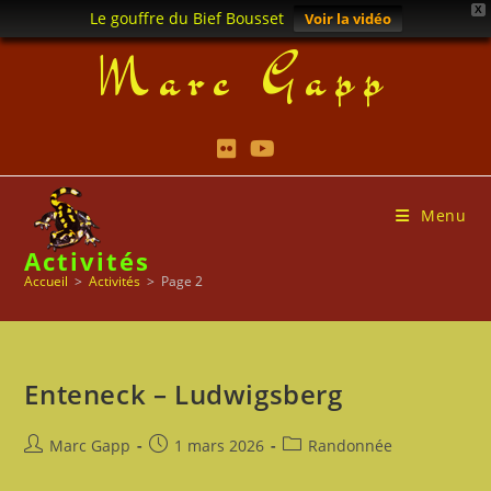
X
Le gouffre du Bief Bousset
Voir la vidéo
Skip
Marc Gapp
to
content
Menu
Activités
Accueil
>
Activités
>
Page 2
Enteneck – Ludwigsberg
Auteur/autrice
Publication
Post
Marc Gapp
1 mars 2026
Randonnée
de
publiée :
category:
la