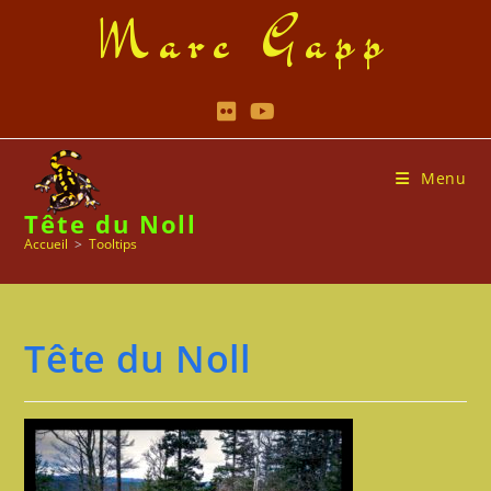
Skip
Marc Gapp
to
content
Menu
Tête du Noll
Accueil
>
Tooltips
Tête du Noll