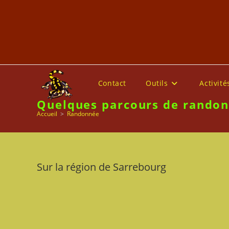
Skip
to
content
Contact
Outils
Activité
Quelques parcours de rando
Accueil
>
Randonnée
Sur la région de Sarrebourg