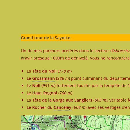
Grand tour de la Sayotte
Un de mes parcours préférés dans le secteur d’
Abreschvi
gravir presque 1000m de dénivelé. Vous ne rencontrere
La
Tête du Noll
(
778 m
)
Le
Grossmann
(
986 m
) point culminant du départeme
Le
Noll
(
991 m
) fortement touché par la tempête de 
Le
Haut Rognol
(
760 m
)
La
Tête de la Gorge aux Sangliers
(
663 m
), véritable 
Le
Rocher du
Canceley
(
608 m
) avec ses vestiges d’e